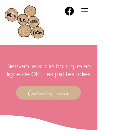
Bienvenue sur la boutique en
ligne de Oh ! Les petites folies
Contactez-nous
La boutique est fermée pour cause de maintenance